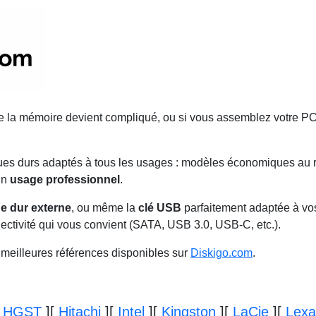
de la mémoire devient compliqué, ou si vous assemblez votre PC
ques durs adaptés à tous les usages : modèles économiques au ra
 un
usage professionnel
.
e dur externe
, ou même la
clé USB
parfaitement adaptée à vos
onnectivité qui vous convient (SATA, USB 3.0, USB-C, etc.).
 meilleures références disponibles sur
Diskigo.com
.
[
HGST
]
[
Hitachi
]
[
Intel
]
[
Kingston
]
[
LaCie
]
[
Lexa