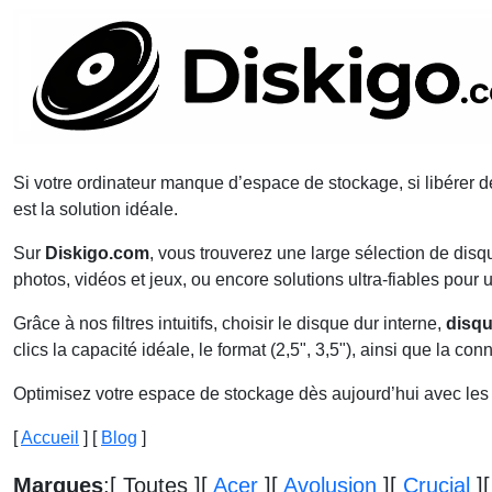
Si votre ordinateur manque d’espace de stockage, si libérer 
est la solution idéale.
Sur
Diskigo.com
, vous trouverez une large sélection de dis
photos, vidéos et jeux, ou encore solutions ultra-fiables pour
Grâce à nos filtres intuitifs, choisir le disque dur interne,
disqu
clics la capacité idéale, le format (2,5", 3,5"), ainsi que la c
Optimisez votre espace de stockage dès aujourd’hui avec les
[
Accueil
] [
Blog
]
Marques
:
[ Toutes ]
[
Acer
]
[
Avolusion
]
[
Crucial
]