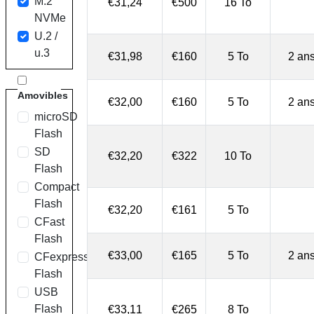
M.2
€31,24
€500
16 To
NVMe
U.2 /
u.3
€31,98
€160
5 To
2 an
Amovibles
€32,00
€160
5 To
2 an
microSD
Flash
SD
€32,20
€322
10 To
Flash
Compact
Flash
€32,20
€161
5 To
CFast
Flash
€33,00
€165
5 To
2 an
CFexpress
Flash
USB
Flash
€33,11
€265
8 To