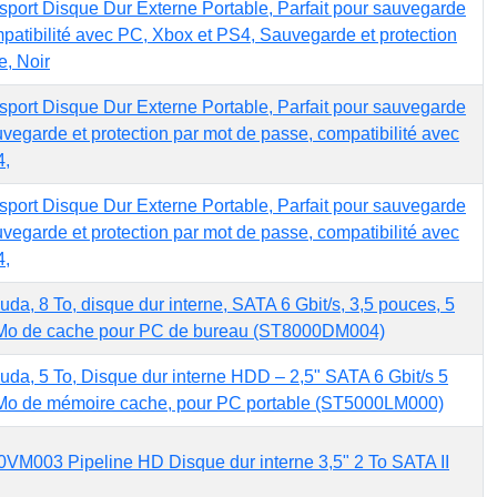
ort Disque Dur Externe Portable, Parfait pour sauvegarde
mpatibilité avec PC, Xbox et PS4, Sauvegarde et protection
e, Noir
ort Disque Dur Externe Portable, Parfait pour sauvegarde
vegarde et protection par mot de passe, compatibilité avec
4,
ort Disque Dur Externe Portable, Parfait pour sauvegarde
vegarde et protection par mot de passe, compatibilité avec
4,
da, 8 To, disque dur interne, SATA 6 Gbit/s, 3,5 pouces, 5
6 Mo de cache pour PC de bureau (ST8000DM004)
da, 5 To, Disque dur interne HDD – 2,5" SATA 6 Gbit/s 5
8 Mo de mémoire cache, pour PC portable (ST5000LM000)
M003 Pipeline HD Disque dur interne 3,5" 2 To SATA II