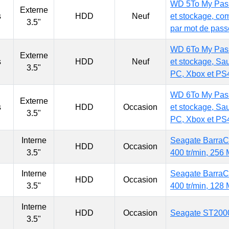
WD 5To My Passp
Externe
s
HDD
Neuf
et stockage, co
3.5"
par mot de pass
WD 6To My Passp
Externe
s
HDD
Neuf
et stockage, Sau
3.5"
PC, Xbox et PS
WD 6To My Passp
Externe
s
HDD
Occasion
et stockage, Sau
3.5"
PC, Xbox et PS
Interne
Seagate BarraCu
HDD
Occasion
3.5"
400 tr/min, 25
Interne
Seagate BarraCu
HDD
Occasion
3.5"
400 tr/min, 12
Interne
HDD
Occasion
Seagate ST2000V
3.5"