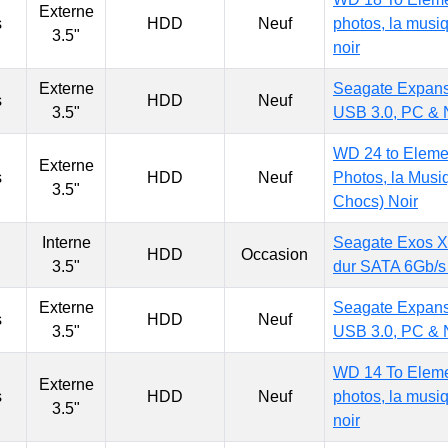
Externe
s
HDD
Neuf
photos, la musiq
3.5"
noir
Externe
Seagate Expans
s
HDD
Neuf
3.5"
USB 3.0, PC & 
WD 24 to Eleme
Externe
s
HDD
Neuf
Photos, la Musiq
3.5"
Chocs) Noir
Interne
Seagate Exos X
HDD
Occasion
3.5"
dur SATA 6Gb/
Externe
Seagate Expans
s
HDD
Neuf
3.5"
USB 3.0, PC & 
WD 14 To Eleme
Externe
s
HDD
Neuf
photos, la musiq
3.5"
noir