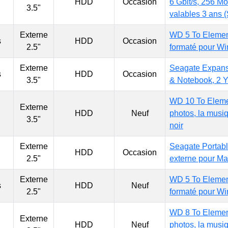
HDD
Occasion
6 Gbit/s, 256 M
3.5"
valables 3 ans
Externe
WD 5 To Element
s
HDD
Occasion
2.5"
formaté pour Wi
Externe
Seagate Expansi
s
HDD
Occasion
3.5"
& Notebook, 2 
WD 10 To Eleme
Externe
HDD
Neuf
photos, la musiq
3.5"
noir
Externe
Seagate Portabl
HDD
Occasion
2.5"
externe pour M
Externe
WD 5 To Element
s
HDD
Neuf
2.5"
formaté pour Wi
WD 8 To Elemen
Externe
HDD
Neuf
photos, la musiq