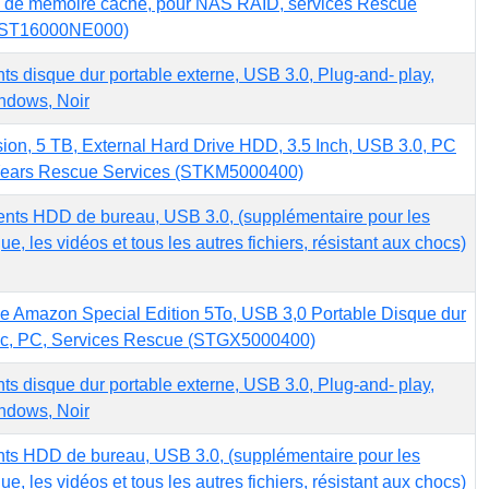
o de mémoire cache, pour NAS RAID, services Rescue
 (ST16000NE000)
s disque dur portable externe, USB 3.0, Plug-and- play,
ndows, Noir
on, 5 TB, External Hard Drive HDD, 3.5 Inch, USB 3.0, PC
Years Rescue Services (STKM5000400)
nts HDD de bureau, USB 3.0, (supplémentaire pour les
ue, les vidéos et tous les autres fichiers, résistant aux chocs)
e Amazon Special Edition 5To, USB 3,0 Portable Disque dur
ac, PC, Services Rescue (STGX5000400)
s disque dur portable externe, USB 3.0, Plug-and- play,
ndows, Noir
ts HDD de bureau, USB 3.0, (supplémentaire pour les
ue, les vidéos et tous les autres fichiers, résistant aux chocs)