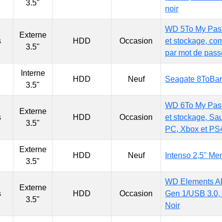
3.5"
noir
WD 5To My Passp
Externe
s
HDD
Occasion
et stockage, co
3.5"
par mot de pass
Interne
HDD
Neuf
Seagate 8ToBar
3.5"
WD 6To My Passp
Externe
s
HDD
Occasion
et stockage, Sau
3.5"
PC, Xbox et PS
Externe
HDD
Neuf
Intenso 2,5" M
3.5"
WD Elements AE
Externe
s
HDD
Occasion
Gen 1/USB 3.0, 
3.5"
Noir