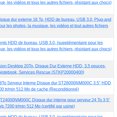
ue, les vidéos et tous les autres fichiers, résistant aux chocs)
sque dur externe 16 To, HDD de bureau, USB 3.0, Plug-and
ur les photos, la musique, les vidéos et tout autres fichiers
nts HDD de bureau, USB 3.0, (supplémentaire pour les
ue, les vidéos et tous les autres fichiers, résistant aux chocs)
ion Desktop 20To, Disque Dur Externe HDD, 3.5 pouces,
Notebook, Services Rescue (STKP20000400)
8To Serveur Interne Disque dur ST28000NM000C 3.5" HDD
0 tr/min 512 Mo de cache (Reconditionné)
T24000NM000C Disque dur interne pour serveur 24 To 3,5"
 7200 tr/min 512 Mo (certifié par usine)
nts HDD de bureau, USB 3.0, (supplémentaire pour les