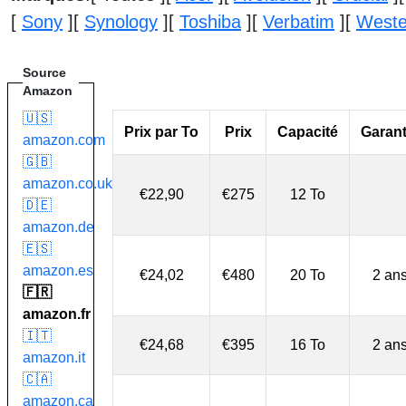
[
Sony
]
[
Synology
]
[
Toshiba
]
[
Verbatim
]
[
Wester
Source
Amazon
🇺🇸
Prix par To
Prix
Capacité
Garant
amazon.com
🇬🇧
amazon.co.uk
€22,90
€275
12 To
🇩🇪
amazon.de
🇪🇸
amazon.es
€24,02
€480
20 To
2 an
🇫🇷
amazon.fr
🇮🇹
€24,68
€395
16 To
2 an
amazon.it
🇨🇦
amazon.ca