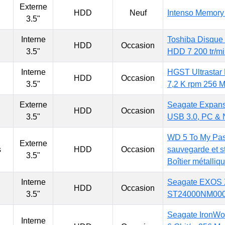
Externe
HDD
Neuf
Intenso Memory
3.5"
Interne
Toshiba Disque
HDD
Occasion
3.5"
HDD 7 200 tr/m
Interne
HGST Ultrastar
HDD
Occasion
3.5"
7,2 K rpm 256 M
Externe
Seagate Expans
HDD
Occasion
3.5"
USB 3.0, PC & 
WD 5 To My Pass
Externe
s
HDD
Occasion
sauvegarde et s
3.5"
Boîtier métalliq
Interne
Seagate EXOS X2
HDD
Occasion
3.5"
ST24000NM000C
Seagate IronWo
Interne