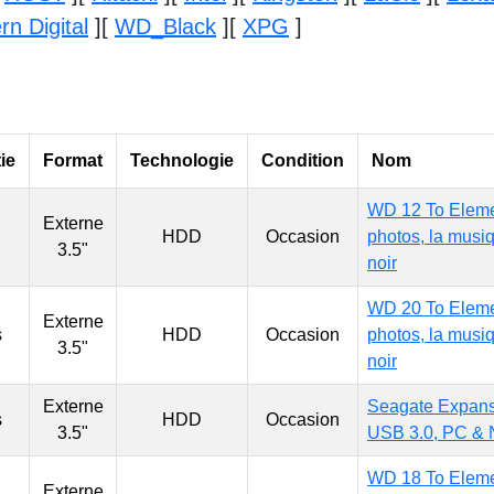
n Digital
]
[
WD_Black
]
[
XPG
]
ie
Format
Technologie
Condition
Nom
WD 12 To Eleme
Externe
HDD
Occasion
photos, la musiq
3.5"
noir
WD 20 To Eleme
Externe
s
HDD
Occasion
photos, la musiq
3.5"
noir
Externe
Seagate Expans
s
HDD
Occasion
3.5"
USB 3.0, PC & 
WD 18 To Eleme
Externe