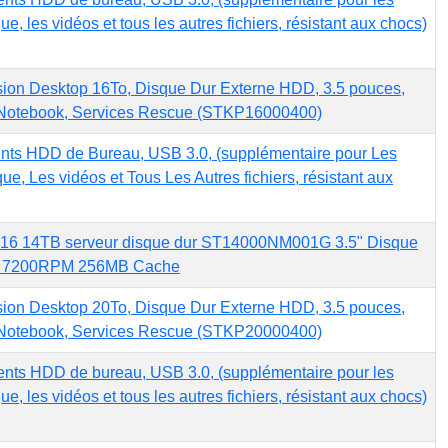
ue, les vidéos et tous les autres fichiers, résistant aux chocs)
ion Desktop 16To, Disque Dur Externe HDD, 3.5 pouces,
Notebook, Services Rescue (STKP16000400)
nts HDD de Bureau, USB 3.0, (supplémentaire pour Les
ue, Les vidéos et Tous Les Autres fichiers, résistant aux
16 14TB serveur disque dur ST14000NM001G 3.5" Disque
s 7200RPM 256MB Cache
ion Desktop 20To, Disque Dur Externe HDD, 3.5 pouces,
Notebook, Services Rescue (STKP20000400)
nts HDD de bureau, USB 3.0, (supplémentaire pour les
ue, les vidéos et tous les autres fichiers, résistant aux chocs)