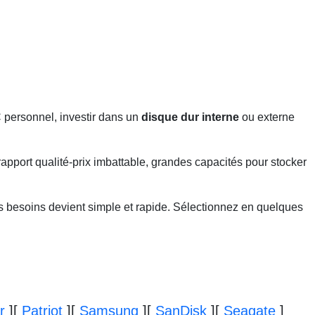
 personnel, investir dans un
disque dur interne
ou externe
pport qualité-prix imbattable, grandes capacités pour stocker
 besoins devient simple et rapide. Sélectionnez en quelques
r
]
[
Patriot
]
[
Samsung
]
[
SanDisk
]
[
Seagate
]