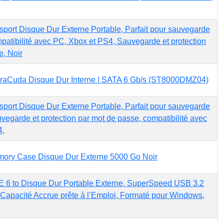
ort Disque Dur Externe Portable, Parfait pour sauvegarde
mpatibilité avec PC, Xbox et PS4, Sauvegarde et protection
e, Noir
raCuda Disque Dur Interne | SATA 6 Gb/s (ST8000DMZ04)
ort Disque Dur Externe Portable, Parfait pour sauvegarde
vegarde et protection par mot de passe, compatibilité avec
4,
emory Case Disque Dur Externe 5000 Go Noir
 6 to Disque Dur Portable Externe, SuperSpeed USB 3.2
Capacité Accrue prête à l’Emploi, Formaté pour Windows,