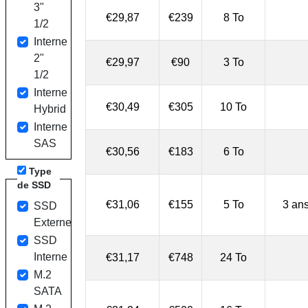
3"
€29,87
€239
8 To
1/2
Interne
2"
€29,97
€90
3 To
1/2
Interne
€30,49
€305
10 To
Hybrid
Interne
SAS
€30,56
€183
6 To
Type
de SSD
€31,06
€155
5 To
3 an
SSD
Externe
SSD
Interne
€31,17
€748
24 To
M.2
SATA