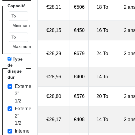
Capacité
€28,11
€506
18 To
2 an
Minimum
€28,15
€450
16 To
2 an
Maximum
€28,29
€679
24 To
2 an
Type
de
disque
€28,56
€400
14 To
dur
Externe
3"
€28,80
€576
20 To
2 an
1/2
Externe
2"
€29,17
€408
14 To
2 an
1/2
Interne