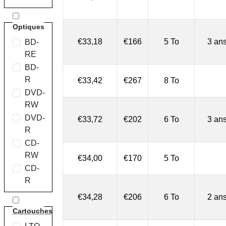
Optiques
€33,18
€166
5 To
3 an
BD-
RE
BD-
R
€33,42
€267
8 To
DVD-
RW
DVD-
€33,72
€202
6 To
3 an
R
CD-
RW
€34,00
€170
5 To
CD-
R
€34,28
€206
6 To
2 an
Cartouches