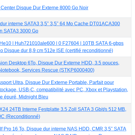
 Center Disque Dur Externe 8000 Go Noir
 dur interne SATA3 3,5" 3,5" 64 Mo Cache DT01ACA300
in SATA3 3000 Go
 He10 | Huh721010ale600 | 0 F27604 | 10TB SATA 6-gbps
o Disque dur 8,9 cm 512e ISE (certifié reconditionné)
ion Desktop 6To, Disque Dur Externe HDD, 3.5 pouces,
Notebook, Services Rescue (STKP6000400)
port Ultra, Disque Dur Externe Portable, Parfait pour
tockage, USB-C, compatibilité avec PC, Xbox et Playstation,
ue épuré, Midnight Bleu
4 24TB Interne Festplatte 3.5 Zoll SATA 3 Gbit/s 512 MB,
 (Reconditionné)
lf Pro 16 To, Disque dur interne NAS HDD, CMR 3,5" SATA