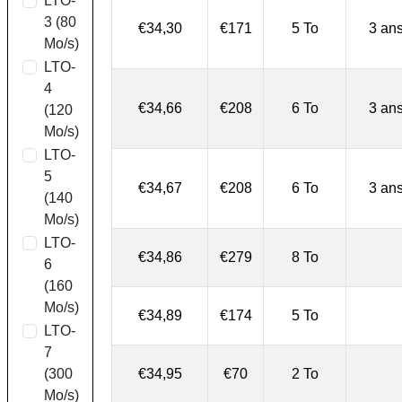
LTO-
3 (80
€34,30
€171
5 To
3 an
Mo/s)
LTO-
4
€34,66
€208
6 To
3 an
(120
Mo/s)
LTO-
5
€34,67
€208
6 To
3 an
(140
Mo/s)
LTO-
€34,86
€279
8 To
6
(160
Mo/s)
€34,89
€174
5 To
LTO-
7
(300
€34,95
€70
2 To
Mo/s)