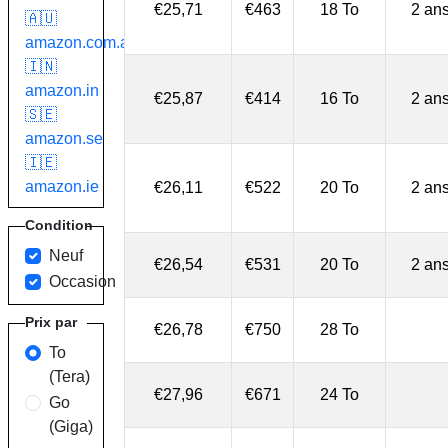
€25,71
€463
18 To
2 an
🇦🇺
amazon.com.au
🇮🇳
amazon.in
€25,87
€414
16 To
2 an
🇸🇪
amazon.se
🇮🇪
amazon.ie
€26,11
€522
20 To
2 an
Condition
Neuf
€26,54
€531
20 To
2 an
Occasion
Prix par
€26,78
€750
28 To
To
(Tera)
€27,96
€671
24 To
Go
(Giga)