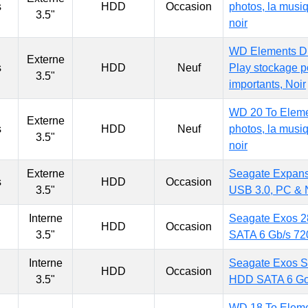
s
HDD
Occasion
photos, la musiq
3.5"
noir
WD Elements Di
Externe
s
HDD
Neuf
Play stockage po
3.5"
importants, Noir
WD 20 To Eleme
Externe
s
HDD
Neuf
photos, la musiq
3.5"
noir
Externe
Seagate Expans
s
HDD
Occasion
3.5"
USB 3.0, PC & 
Interne
Seagate Exos 2
HDD
Occasion
3.5"
SATA 6 Gb/s 720
Interne
Seagate Exos S
HDD
Occasion
3.5"
HDD SATA 6 Go/s
WD 18 To Eleme